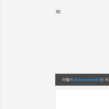
라벨이
deliciousmeals
인 게
글